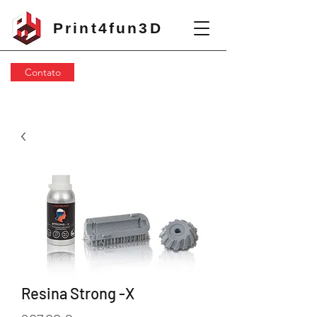
Print4fun3D
Contato
Resina Strong -X