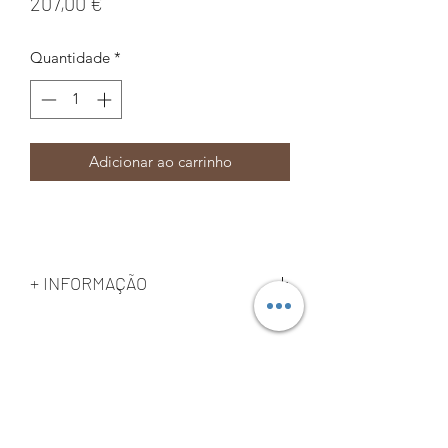
Preço
207,00 €
Quantidade
*
Adicionar ao carrinho
+ INFORMAÇÃO
1000g
Prazo de entrega - 5 a 7 dias úteis
Print4fun3D​
Política de privacidade
Condições de uso