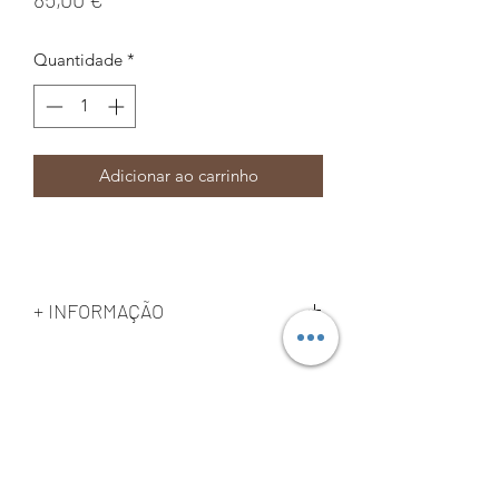
Quantidade
*
Adicionar ao carrinho
+ INFORMAÇÃO
1000g
Prazo de entrega - 5 a 7 dias úteis
Print4fun3D​
Política de privacidade
Condições de uso