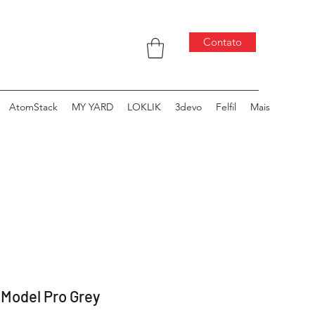
Contato
AtomStack
MY YARD
LOKLIK
3devo
Felfil
Mais
 Model Pro Grey