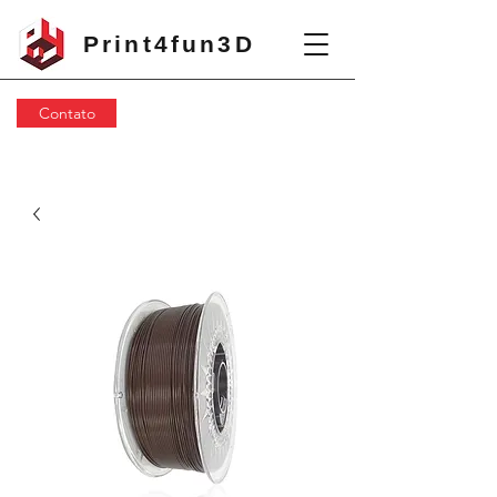
Print4fun3D
Contato