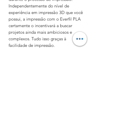
Independentemente do nível de
experiência em impressão 3D que você
possui, a impressão com o Everfil PLA
certamente o incentivará a buscar
projetos ainda mais ambiciosos e
complexos. Tudo isso graças à
facilidade de impressão.
INFORMAÇÕES DO PRODUTO
Propriedades:
biodegradável
excelente adesão entre camadas
Print4fun3D​
Como imprimir?
Política de privacidade
Temperatura de impressão: 185-
Condições de uso
215°C
Livro de Reclamações
Temperatura da mesa: 50-70°C (ao
usar meios para aumentar a adesão,
Resolução litígios
não é necessário o aquecimento da