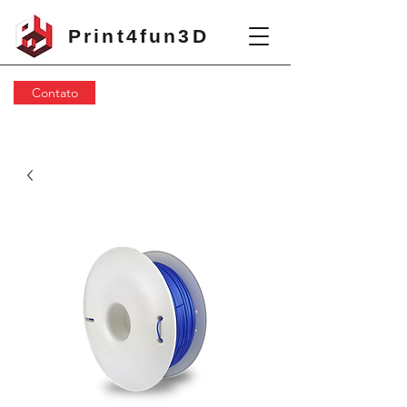
Print4fun3D
Contato