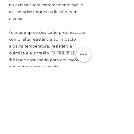
no extrusor será extremamente fácil e
as camadas impressas ficarão bem
unidas.
As suas impressões terão propriedades
como: alta resistência ao impacto
a baixa temperatura, resistência
química e à abrasão. O FIBERFLEX
40D pode ser usado para aplicações
amadoras e profissionais.
INFORMAÇÕES DO PRODUTO
Propriedades:
dureza Shore 40D
alta resistência ao impacto a baixas
Print4fun3D​
temperaturas
Política de privacidade
muito boa resistência térmica,
Condições de uso
química e à abrasão