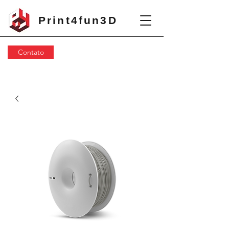
Print4fun3D
Contato