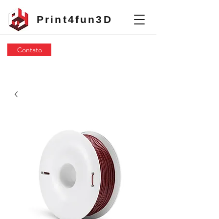
Print4fun3D
Contato