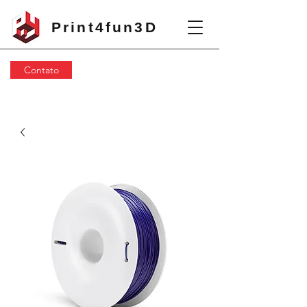
Print4fun3D
Contato