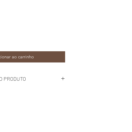
ionar ao carrinho
O PRODUTO
iação UV
e
s
as temperaturas (até 94ºC)
e maquinação da peça impressa