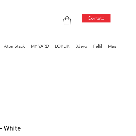
Contato
AtomStack
MY YARD
LOKLIK
3devo
Felfil
Mais
- White