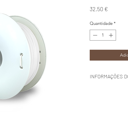
Preço
32,50 €
Quantidade
*
Adic
INFORMAÇÕES D
Propriedades:
Resistente à rad
Alta durabilidad
Cores duradoura
Resistência a alt
Possibilidade d
Como imprimir?