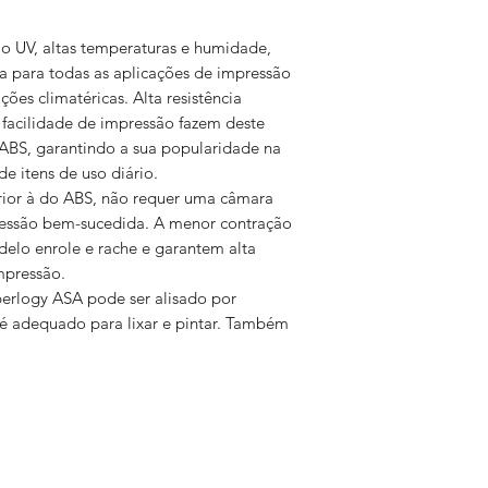
temperatura de i
temperatura da m
ção UV, altas temperaturas e humidade,
ATENÇÃO
ta para todas as aplicações de impressão
Ao imprimir sem um
ões climatéricas. Alta resistência
recomendado evitar
e facilidade de impressão fazem deste
rajadas de vento/co
 ABS, garantindo a sua popularidade na
de itens de uso diário.
erior à do ABS, não requer uma câmara
ressão bem-sucedida. A menor contração
elo enrole e rache e garantem alta
mpressão.
erlogy ASA pode ser alisado por
 é adequado para lixar e pintar. Também