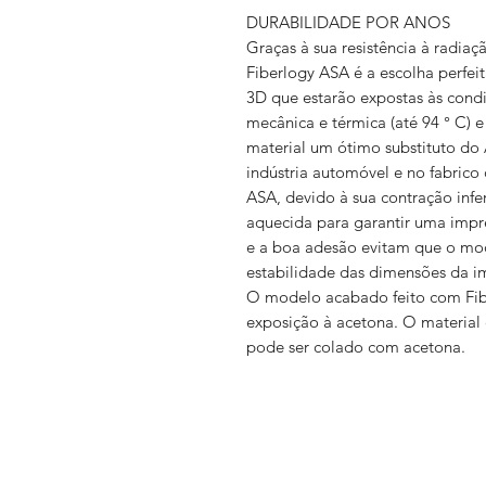
DURABILIDADE POR ANOS
Graças à sua resistência à radia
Fiberlogy ASA é a escolha perfei
3D que estarão expostas às condiç
mecânica e térmica (até 94 ° C) 
material um ótimo substituto do
indústria automóvel e no fabrico 
ASA, devido à sua contração inf
aquecida para garantir uma imp
e a boa adesão evitam que o mod
estabilidade das dimensões da i
O modelo acabado feito com Fib
exposição à acetona. O material
pode ser colado com acetona.