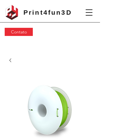
Print4fun3D
Contato