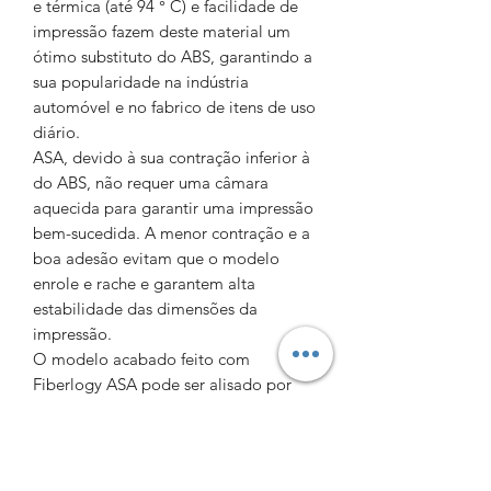
e térmica (até 94 ° C) e facilidade de
impressão fazem deste material um
ótimo substituto do ABS, garantindo a
sua popularidade na indústria
automóvel e no fabrico de itens de uso
diário.
ASA, devido à sua contração inferior à
do ABS, não requer uma câmara
aquecida para garantir uma impressão
bem-sucedida. A menor contração e a
boa adesão evitam que o modelo
enrole e rache e garantem alta
estabilidade das dimensões da
impressão.
O modelo acabado feito com
Fiberlogy ASA pode ser alisado por
exposição à acetona. O material é
adequado para lixar e pintar. Também
pode ser colado com acetona.