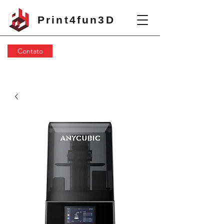
Print4fun3D
Contato