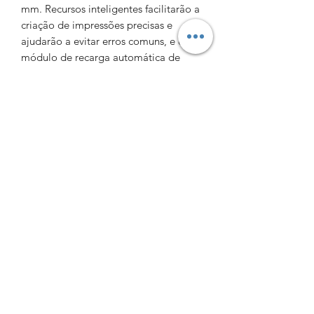
mm. Recursos inteligentes facilitarão a
criação de impressões precisas e
ajudarão a evitar erros comuns, e o
módulo de recarga automática de
resina incluso garante uma operação
ininterrupta.
Print4fun3D​
Política de privacidade
Condições de uso
Livro de Reclamações
Resolução litígios
Rua São Sebastião 84,
3810-187
Aveiro -
Portugal