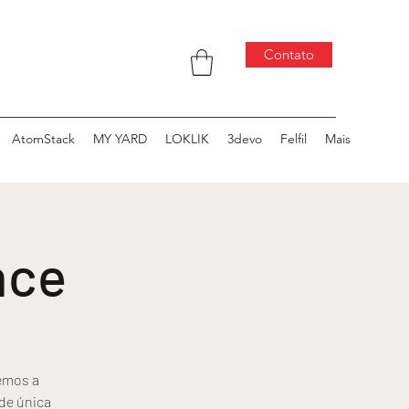
Contato
AtomStack
MY YARD
LOKLIK
3devo
Felfil
Mais
nce
emos a
de única