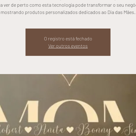
a ver de perto como esta tecnologia pode transformar o seu negó
mostrando produtos personalizados dedicados ao Dia das Mães.
O registro está fechado
Ver outros eventos