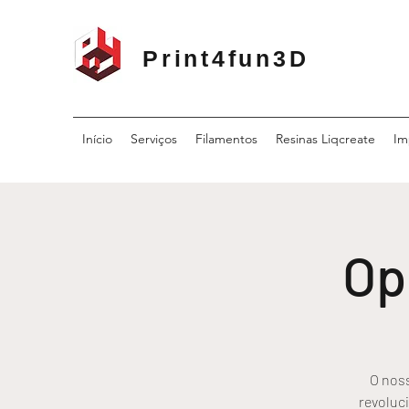
Print4fun3D
Início
Serviços
Filamentos
Resinas Liqcreate
Im
Op
O nos
revoluc