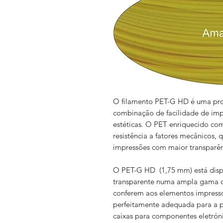
O filamento PET-G HD é uma pro
combinação de facilidade de impr
estéticas. O PET enriquecido com
resistência a fatores mecânicos, 
impressões com maior transparê
O PET-G HD (1,75 mm) está dispo
transparente numa ampla gama de 
conferem aos elementos impresso
perfeitamente adequada para a 
caixas para componentes eletróni