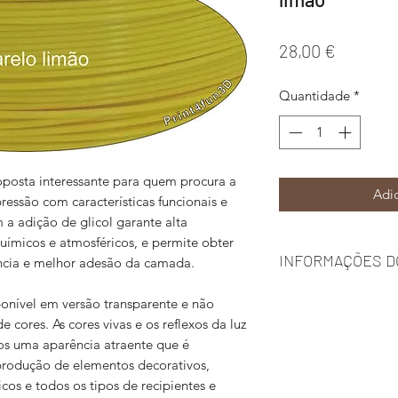
Preço
28,00 €
Quantidade
*
posta interessante para quem procura a
Adic
essão com características funcionais e
 a adição de glicol garante alta
químicos e atmosféricos, e permite obter
INFORMAÇÕES D
ncia e melhor adesão da camada.
Propriedades:
nível em versão transparente e não
facilidade de im
cores. As cores vivas e os reflexos da luz
alta durabilidade
s uma aparência atraente que é
baixa suscetibil
produção de elementos decorativos,
resistência a ácid
cos e todos os tipos de recipientes e
inodoro