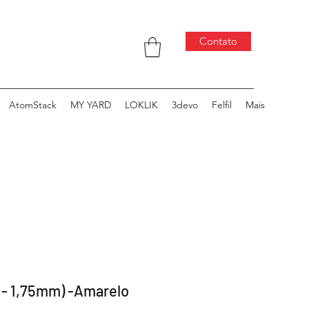
Contato
AtomStack
MY YARD
LOKLIK
3devo
Felfil
Mais
 - 1,75mm) -Amarelo