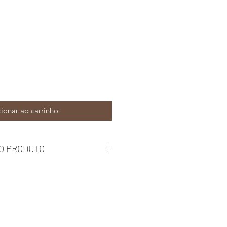
ionar ao carrinho
O PRODUTO
pressão
idade ao encolhimento
os, sais, substâncias alcalinas