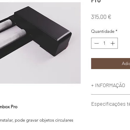
Preço
315,00 €
Quantidade
*
Adic
+ INFORMAÇÃO
Prazo de entrega - 
Especificações t
mbox Pro
Altura do objeto: 1 
stalar, pode gravar objetos circulares
Peso do objeto: 2 k
Comprimento máxim