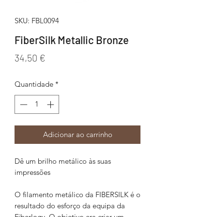
SKU: FBL0094
FiberSilk Metallic Bronze
Preço
34,50 €
Quantidade
*
Adicionar ao carrinho
Dê um brilho metálico às suas
impressões
O filamento metálico da FIBERSILK é o
resultado do esforço da equipa da
Fiberlogy. O objetivo era criar um