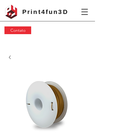
Print4fun3D
Contato